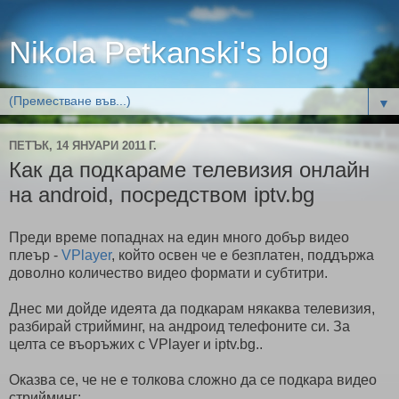
Nikola Petkanski's blog
▼
ПЕТЪК, 14 ЯНУАРИ 2011 Г.
Как да подкараме телевизия онлайн
на android, посредством iptv.bg
Преди време попаднах на един много добър видео
плеър -
VPlayer
, който освен че е безплатен, поддържа
доволно количество видео формати и субтитри.
Днес ми дойде идеята да подкарам някаква телевизия,
разбирай стрийминг, на андроид телефоните си. За
целта се въоръжих с VPlayer и iptv.bg..
Оказва се, че не е толкова сложно да се подкара видео
стрийминг: