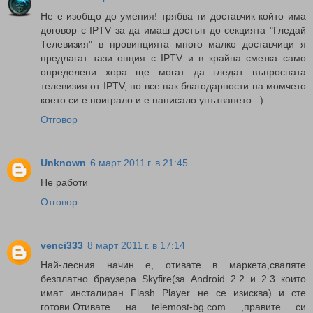
Не е изобщо до умения! трябва ти доставчик който има
договор с IPTV за да имаш достъп до секцията "Гледай
Телевизия" в провинцията много малко доставчици я
предлагат тази опция с IPTV и в крайна сметка само
определени хора ще могат да гледат въпросната
телевизия от IPTV, но все пак благодарности на момчето
което си е поиграло и е написало упътването. :)
Отговор
Unknown
6 март 2011 г. в 21:45
Не работи
Отговор
venci333
8 март 2011 г. в 17:14
Най-лесния начин е, отивате в маркета,сваляте
безплатно браузера Skyfire(за Android 2.2 и 2.3 които
имат инсталиран Flash Player не се изисква) и сте
готови.Отивате на telemost-bg.com ,правите си