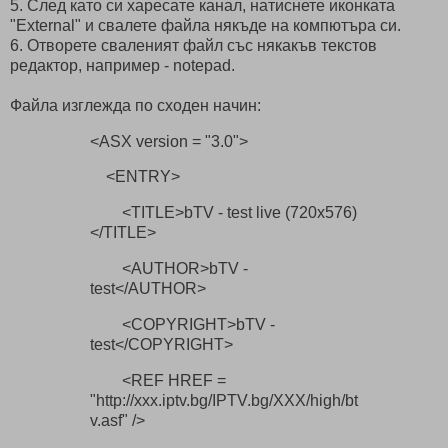
5. След като си харесате канал, натиснете иконката
"External" и свалете файла някъде на компютъра си.
6. Отворете сваленият файл със някакъв текстов
редактор, например - notepad.
Файла изглежда по сходен начин:
<ASX version = "3.0">
<ENTRY>
<TITLE>bTV - test live (720x576)
</TITLE>
<AUTHOR>bTV -
test</AUTHOR>
<COPYRIGHT>bTV -
test</COPYRIGHT>
<REF HREF =
"http://xxx.iptv.bg/IPTV.bg/XXX/high/bt
v.asf" />