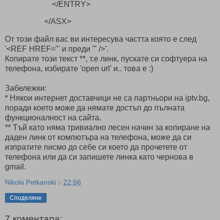
</ENTRY>
</ASX>
От този файл вас ви интересува частта която е след
'<REF HREF="' и преди '" />'.
Копирате този текст **, т.е линк, пускате си софтуера на
телефона, избирате 'open url' и.. това е :)
Забележки:
* Някои интернет доставчици не са партньори на iptv.bg,
поради което може да нямате достъп до пълната
функционалност на сайта.
** Тъй като няма тривиално лесен начин за копиране на
даден линк от компютъра на телефона, може да си
изпратите писмо до себе си което да прочетете от
телефона или да си запишете линка като чернова в
gmail.
Nikola Petkanski
в
22:56
Споделяне
7 коментара: